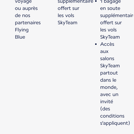
voyage
supplémentaire
1 bagage
ou auprès
offert sur
en soute
de nos
les vols
supplémentair
partenaires
SkyTeam
offert sur
Flying
les vols
Blue
SkyTeam
Accès
aux
salons
SkyTeam
partout
dans le
monde,
avec un
invité
(des
conditions
s'appliquent)