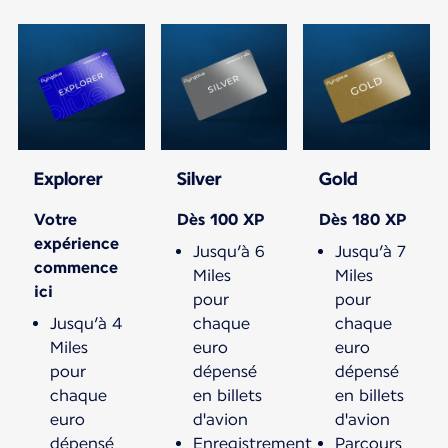
Explorer
Silver
Gold
Votre
Dès 100 XP
Dès 180 XP
expérience
Jusqu’à 6
Jusqu’à 7
commence
Miles
Miles
ici
pour
pour
Jusqu’à 4
chaque
chaque
Miles
euro
euro
pour
dépensé
dépensé
chaque
en billets
en billets
euro
d'avion
d'avion
dépensé
Enregistrement
Parcours