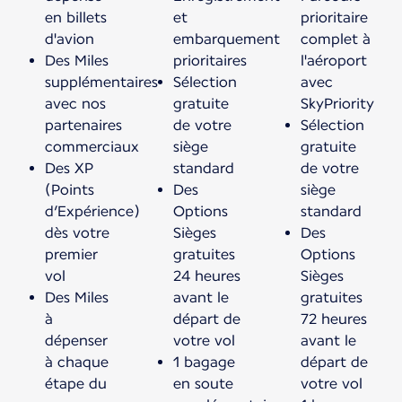
en billets
et
prioritaire
d'avion
embarquement
complet à
Des Miles
prioritaires
l'aéroport
supplémentaires
Sélection
avec
avec nos
gratuite
SkyPriority
partenaires
de votre
Sélection
commerciaux
siège
gratuite
Des XP
standard
de votre
(Points
Des
siège
d’Expérience)
Options
standard
dès votre
Sièges
Des
premier
gratuites
Options
vol
24 heures
Sièges
Des Miles
avant le
gratuites
à
départ de
72 heures
dépenser
votre vol
avant le
à chaque
1 bagage
départ de
étape du
en soute
votre vol