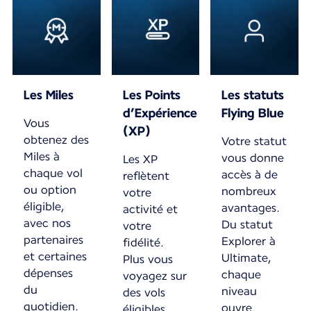
Les Miles
Les Points
Les statuts
d’Expérience
Flying Blue
Vous
(XP)
obtenez des
Votre statut
Miles à
vous donne
Les XP
chaque vol
accès à de
reflètent
ou option
nombreux
votre
éligible,
avantages.
activité et
avec nos
Du statut
votre
partenaires
Explorer à
fidélité.
et certaines
Ultimate,
Plus vous
dépenses
chaque
voyagez sur
du
niveau
des vols
quotidien.
ouvre
éligibles,