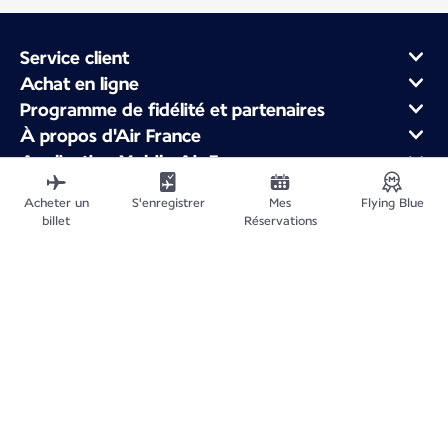
Service client
Achat en ligne
Programme de fidélité et partenaires
À propos d'Air France
Application Mobile Air France
Vols au départ de
Acheter un
S'enregistrer
Mes
Flying Blue
Vols vers la France
billet
Réservations
Voyager dans le Monde
Plan du site
Informations légales
Politique de confidentialité
Déclaration d'accessibilité
Gestion des cookies