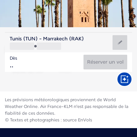
Maroc
Tunis (TUN) - Marrakech (RAK)
Marrakech
Dès
30°C
Maroc
Réserver un vol
Durée du vol
Août
Les prévisions météorologiques proviennent de World
Weather Online. Air France-KLM n'est pas responsable de la
fiabilité de ces données.
© Textes et photographies : source EnVols